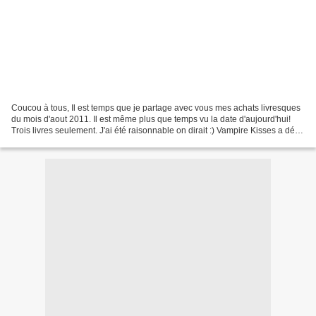
Coucou à tous, Il est temps que je partage avec vous mes achats livresques
du mois d'aout 2011. Il est même plus que temps vu la date d'aujourd'hui!
Trois livres seulement. J'ai été raisonnable on dirait :) Vampire Kisses a déjà
été lu et chroniqué. Il...