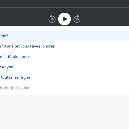
 DayZ
 a 13 ans (et vous l'avez ignoré)
e (littéralement)
im Rayan
 toutes les règles
s les jeux vidéo
us choquant de Rockstar ? - Le scandale BULLY
e plus moche de Steam
du RÊVE tourne au CAUCHEMAR