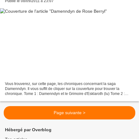
Publié le 08/09/2011 à 23:07
Vous trouverez, sur cette page, les chroniques concernant la saga
Damenndyn. Il vous suffit de cliquer sur la couverture pour trouver la
chronique. Tome 1 : Damenndyn et le Grimoire d'Esklaroth (lu) Tome 2 :
Damenndyn et la Révélation (lu) Tome 3 : Damenndyn...
Page suivante >
Hébergé par Overblog