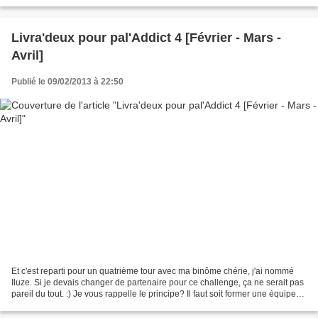
la semaine. Que suis-je en train de...
Livra'deux pour pal'Addict 4 [Février - Mars -
Avril]
Publié le 09/02/2013 à 22:50
Et c'est reparti pour un quatrième tour avec ma binôme chérie, j'ai nommé
Iluze. Si je devais changer de partenaire pour ce challenge, ça ne serait pas
pareil du tout. :) Je vous rappelle le principe? Il faut soit former une équipe
de deux, soit s'inscrire...