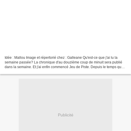
Idée : Mallou Image et répertorié chez : Galleane Qu'est-ce que j'ai lu la
semaine passée? La chronique d'au douzième coup de minuit sera publié
dans la semaine. Et j'ai enfin commencé Jeu de Piste. Depuis le temps que
je l'avais programmé pour le Challenge...
Publicité