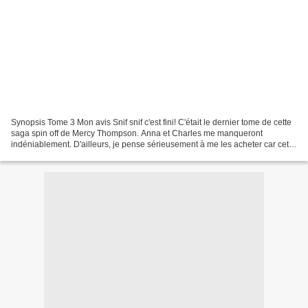
Synopsis Tome 3 Mon avis Snif snif c'est fini! C'était le dernier tome de cette
saga spin off de Mercy Thompson. Anna et Charles me manqueront
indéniablement. D'ailleurs, je pense sérieusement à me les acheter car cette
saga appartient à ma soeur et c'est...