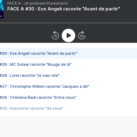
FACE A - un podcast Purecharts
FACE A #30 : Eve Angeli raconte "Avant de partir"
#30 : Eve Angeli raconte "Avant de partir"
#29 : MC Solaar raconte "Bouge de là"
28 : Lorie raconte "Je vais vite"
#27 : Christophe Willem raconte "Jacques a dit"
#26 : Chimène Badi raconte "Entre nous"
#25 : Indochine raconte "3e sexe"
#24 : Zaho raconte "C'est chelou"
#23 : Patrick Bruel raconte "Au café des délices"