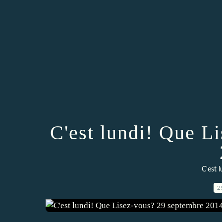
C'est lundi! Que L
C'est 
2