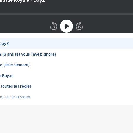
 Battle Royale - DayZ
 DayZ
 a 13 ans (et vous l'avez ignoré)
e (littéralement)
im Rayan
 toutes les règles
s les jeux vidéo
us choquant de Rockstar ? - Le scandale BULLY
e plus moche de Steam
du RÊVE tourne au CAUCHEMAR