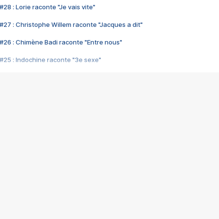
28 : Lorie raconte "Je vais vite"
#27 : Christophe Willem raconte "Jacques a dit"
#26 : Chimène Badi raconte "Entre nous"
#25 : Indochine raconte "3e sexe"
#24 : Zaho raconte "C'est chelou"
#23 : Patrick Bruel raconte "Au café des délices"
#22 : Kyo raconte "Le chemin"
#21 : Nolwenn Leroy raconte "Cassé"
#20 : Patrick Hernandez raconte "Born to be alive"
#19 : Lorie raconte "Près de moi"
#18 : Michael Jones raconte "A nos actes manqués" (avec Jean-Jacque
#17 : Khaled raconte "Aïcha"
#16 : Corneille raconte "Parce qu'on vient de loin"