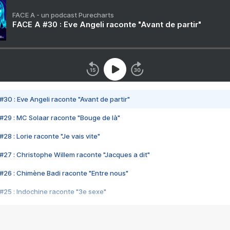
FACE A - un podcast Purecharts
FACE A #30 : Eve Angeli raconte "Avant de partir"
#30 : Eve Angeli raconte "Avant de partir"
#29 : MC Solaar raconte "Bouge de là"
28 : Lorie raconte "Je vais vite"
#27 : Christophe Willem raconte "Jacques a dit"
#26 : Chimène Badi raconte "Entre nous"
#25 : Indochine raconte "3e sexe"
#24 : Zaho raconte "C'est chelou"
#23 : Patrick Bruel raconte "Au café des délices"