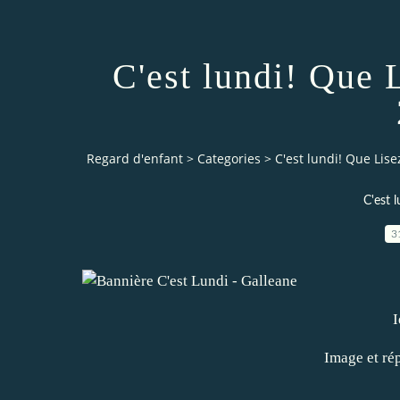
C'est lundi! Que 
Regard d'enfant
>
Categories
>
C'est lundi! Que Lis
C'est 
3
I
Image et ré