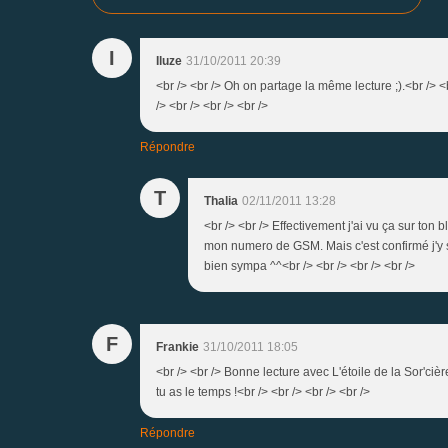
I
Iluze
31/10/2011 20:39
<br /> <br /> Oh on partage la même lecture ;).<br /> 
/> <br /> <br /> <br />
Répondre
T
Thalia
02/11/2011 13:28
<br /> <br /> Effectivement j'ai vu ça sur ton 
mon numero de GSM. Mais c'est confirmé j'y se
bien sympa ^^<br /> <br /> <br /> <br />
F
Frankie
31/10/2011 18:05
<br /> <br /> Bonne lecture avec L'étoile de la Sor'ci
tu as le temps !<br /> <br /> <br /> <br />
Répondre