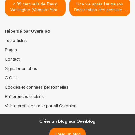
< 99 cercueils de David
Une vie après l'autre (ou
Wellington (Vampire Story,
l'incarnation des possibles)
Tome 2)
de Frankie Ventana >
Hébergé par Overblog
Top articles
Pages
Contact
Signaler un abus
C.G.U.
Cookies et données personnelles
Préférences cookies
Voir le profil de sur le portail Overblog
Créer un blog sur Overblog
Créer un blog