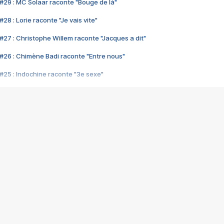
#29 : MC Solaar raconte "Bouge de là"
28 : Lorie raconte "Je vais vite"
#27 : Christophe Willem raconte "Jacques a dit"
#26 : Chimène Badi raconte "Entre nous"
#25 : Indochine raconte "3e sexe"
#24 : Zaho raconte "C'est chelou"
#23 : Patrick Bruel raconte "Au café des délices"
#22 : Kyo raconte "Le chemin"
#21 : Nolwenn Leroy raconte "Cassé"
#20 : Patrick Hernandez raconte "Born to be alive"
#19 : Lorie raconte "Près de moi"
#18 : Michael Jones raconte "A nos actes manqués" (avec Jean-Jacque
#17 : Khaled raconte "Aïcha"