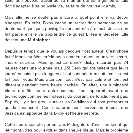
suite au nouveau travail de sa maman qui est ingénieure. Elle
doit s'adapter à sa nouvelle vie, se faire de nouveaux amis, ...
Mais elle ne se doute pas encore à quel point elle va devoir
s'adapter. En effet, Bixby cache un secret dont personne ne se
doute sauf quelques privilégiés qui sont nés à minuit. Jessica en
fait partie et elle va apprendre ce qu'est
L'Heure Secrète.
Elle
devient une
Midnighter
.
Depuis le temps que je voulais découvrir cet auteur. C'est chose
faite! Monsieur Westerfeld nous emmène dans un univers secret,
l'heure secrète. Mais qu'est-ce donc? Bixby n'aurait pas 24
heures dans une journée mais
25
! Ceux qui souhaitent que leurs
journées soient plus longues et qui sont nés à minuit : ce lieu est
fait pour vous. Mais attention, tout n'est pas calme et tout est
différent pendant cette heure cachée. En effet, une luminosité
bleue qui ôte toute autre couleur. Tout appareil ayant une
technologie comme les moteurs, du courant, ne fonctionnent pas.
Et puis, il y a les grouilleurs et les Darklings qui sont présents et
qui la menacent. Ces créatures sont nerveuses depuis que
Jessica est apparue dans Bixby et l'heure secrète.
Cette heure secrète permet aux Midnighters d'avoir un talent qui
leur sont utiles pour évoluer dans l'heure bleue. Mais le problème