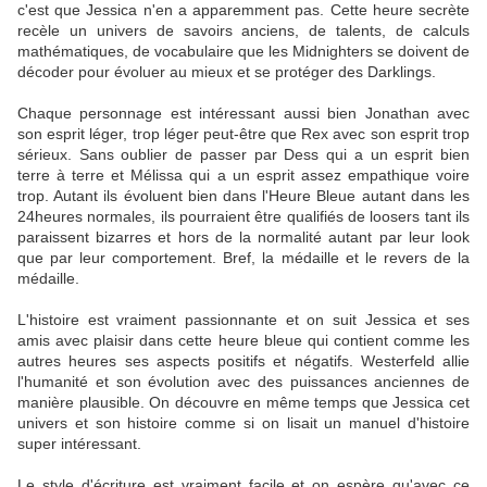
c'est que Jessica n'en a apparemment pas. Cette heure secrète
recèle un univers de savoirs anciens, de talents, de calculs
mathématiques, de vocabulaire que les Midnighters se doivent de
décoder pour évoluer au mieux et se protéger des Darklings.
Chaque personnage est intéressant aussi bien Jonathan avec
son esprit léger, trop léger peut-être que Rex avec son esprit trop
sérieux. Sans oublier de passer par Dess qui a un esprit bien
terre à terre et Mélissa qui a un esprit assez empathique voire
trop. Autant ils évoluent bien dans l'Heure Bleue autant dans les
24heures normales, ils pourraient être qualifiés de loosers tant ils
paraissent bizarres et hors de la normalité autant par leur look
que par leur comportement. Bref, la médaille et le revers de la
médaille.
L'histoire est vraiment passionnante et on suit Jessica et ses
amis avec plaisir dans cette heure bleue qui contient comme les
autres heures ses aspects positifs et négatifs. Westerfeld allie
l'humanité et son évolution avec des puissances anciennes de
manière plausible. On découvre en même temps que Jessica cet
univers et son histoire comme si on lisait un manuel d'histoire
super intéressant.
Le style d'écriture est vraiment facile et on espère qu'avec ce