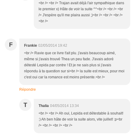
<br /> <br /> Trajan avait déjà l'air sympathique dans
le premier x) Hâte de voir la suite ^^<br /> <br /> <br
/> J'espère qu'il me plaira aussi ;)<br /> <br /> <br />
<br />
F
Frankie
02/05/2014 19:42
<br /> Ravie que ce livre t'ait plu. j'avais beaucoup aimé,
même si j'avais trouvé Thea un peu fade. J'avais adoré
détesté Lepida par contre ! Et je ne sais plus si j'avais
répondu à ta question sur si<br /> la suite est mieux, pour moi
c'est oui car la romance est moins présente.<br />
Répondre
T
Thalia
04/05/2014 13:34
<br /> <br /> Ah oui, Lepida est détestable à souhait!
:) Ah ben hâte de voir la suite alors, vite juillet! :p<br
/> <br /> <br /> <br />