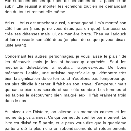
Elle subit des choses que peu de personnes ont la patience de
subir. Elle réussit à monter les échelons tout en ne demandant
rien du tout et restant elle-même.
Arius ... Arius est attachant aussi, surtout quand il m'a montré son
côté humain (mais je ne vous dirais pas en quoi). Lui aussi se
créé ses défenses mais lui, de manière brute. Thea va l'adoucir
et faire ressortir son côté doux (en plus, de ce que je vous disais
juste avant).
Concernant les autres personnages, je vous laisse le plaisir de
les découvrir mais je les ai beaucoup appréciés. Sauf les
méchants détestables à souhait, rappelez-vous. De bons
méchants. Lepida, une arriviste superficielle qui démontre très
bien la signification de ce terme. Et n'oublions pas l'empereur qui
est plus difficile à cerner. Il fait bien son travail d'empereur mais
qui cache bien des secrets et son côté sombre. Les femmes et
les faibles le découvrent bien malgré eux. Il fait vraiment froid
dans le dos.
Au niveau de l'histoire, on alterne les moments calmes et les
moments plus animés. Ce qui permet de souffler par moment. Le
livre est divisé en 5 partie, et je peux vous dire que la quatrième
partie a été la plus riche en rebondissements et retournements