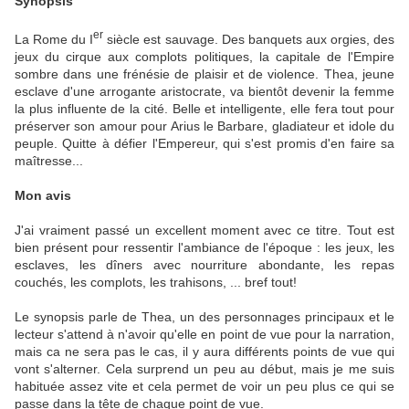
Synopsis
er
La Rome du I
siècle est sauvage. Des banquets aux orgies, des
jeux du cirque aux complots politiques, la capitale de l'Empire
sombre dans une frénésie de plaisir et de violence. Thea, jeune
esclave d'une arrogante aristocrate, va bientôt devenir la femme
la plus influente de la cité. Belle et intelligente, elle fera tout pour
préserver son amour pour Arius le Barbare, gladiateur et idole du
peuple. Quitte à défier l'Empereur, qui s'est promis d'en faire sa
maîtresse...
Mon avis
J'ai vraiment passé un excellent moment avec ce titre. Tout est
bien présent pour ressentir l'ambiance de l'époque : les jeux, les
esclaves, les dîners avec nourriture abondante, les repas
couchés, les complots, les trahisons, ... bref tout!
Le synopsis parle de Thea, un des personnages principaux et le
lecteur s'attend à n'avoir qu'elle en point de vue pour la narration,
mais ca ne sera pas le cas, il y aura différents points de vue qui
vont s'alterner. Cela surprend un peu au début, mais je me suis
habituée assez vite et cela permet de voir un peu plus ce qui se
passe dans la tête de chaque point de vue.