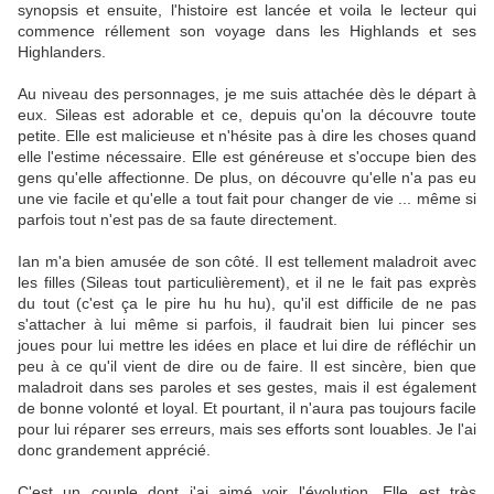
synopsis et ensuite, l'histoire est lancée et voila le lecteur qui
commence réllement son voyage dans les Highlands et ses
Highlanders.
Au niveau des personnages, je me suis attachée dès le départ à
eux. Sileas est adorable et ce, depuis qu'on la découvre toute
petite. Elle est malicieuse et n'hésite pas à dire les choses quand
elle l'estime nécessaire. Elle est généreuse et s'occupe bien des
gens qu'elle affectionne. De plus, on découvre qu'elle n'a pas eu
une vie facile et qu'elle a tout fait pour changer de vie ... même si
parfois tout n'est pas de sa faute directement.
Ian m'a bien amusée de son côté. Il est tellement maladroit avec
les filles (Sileas tout particulièrement), et il ne le fait pas exprès
du tout (c'est ça le pire hu hu hu), qu'il est difficile de ne pas
s'attacher à lui même si parfois, il faudrait bien lui pincer ses
joues pour lui mettre les idées en place et lui dire de réfléchir un
peu à ce qu'il vient de dire ou de faire. Il est sincère, bien que
maladroit dans ses paroles et ses gestes, mais il est également
de bonne volonté et loyal. Et pourtant, il n'aura pas toujours facile
pour lui réparer ses erreurs, mais ses efforts sont louables. Je l'ai
donc grandement apprécié.
C'est un couple dont j'ai aimé voir l'évolution. Elle est très