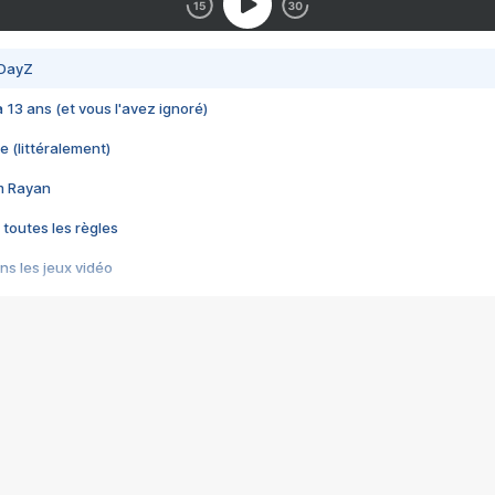
 DayZ
 a 13 ans (et vous l'avez ignoré)
e (littéralement)
im Rayan
 toutes les règles
s les jeux vidéo
us choquant de Rockstar ? - Le scandale BULLY
e plus moche de Steam
du RÊVE tourne au CAUCHEMAR
pendant 8 heures
it… à tort