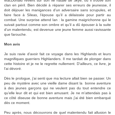
MacDonald revient sur son île natale de Skye, où il trouve son
clan en péril. Bien décidé à réparer ses erreurs de jeunesse, il
doit déjouer les manigances d’un adversaire sans scrupules, et
faire face à Sìleas, l’épouse qu’il a délaissée pour partir au
combat. Une surprise attend Ian : la gamine maigrichonne qui le
suivait partout comme son ombre et qu’il a dû épouser à la suite
d’un malentendu, est devenue une jeune femme aussi ravissante
que farouche.
Mon avis
Je suis ravie d'avoir fait ce voyage dans les Highlands et leurs
magnifiques guerriers Highlanders. Il me tardait de plonger dans
cette histoire et je ne le regrette nullement. D'ailleurs, ce livre, je
l'ai dévoré.
Dès le prologue, j'ai senti que ma lecture allait bien se passer. Un
peu de mystère avec une vieille dame disant la bonne aventure
à des jeunes garçons qui ne veulent pas du tout entendre ce
qu'elle leur dit et qui est bien amusant. Je ne m'attendais pas à
ce côté diseuse de bonne aventure mais j'ai été bien embarqué
dès ce moment.
Peu après, nous découvrons de quel malentendu fait allusion le