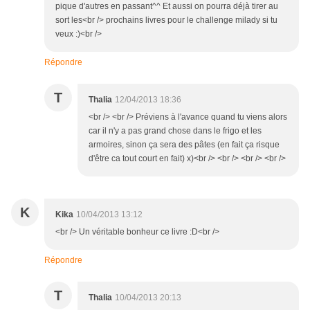
pique d'autres en passant^^ Et aussi on pourra déjà tirer au
sort les<br /> prochains livres pour le challenge milady si tu
veux :)<br />
Répondre
T
Thalia
12/04/2013 18:36
<br /> <br /> Préviens à l'avance quand tu viens alors
car il n'y a pas grand chose dans le frigo et les
armoires, sinon ça sera des pâtes (en fait ça risque
d'être ca tout court en fait) x)<br /> <br /> <br /> <br />
K
Kika
10/04/2013 13:12
<br /> Un véritable bonheur ce livre :D<br />
Répondre
T
Thalia
10/04/2013 20:13