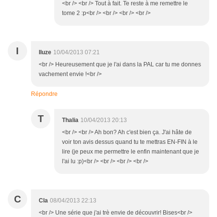
<br /> <br /> Tout à fait. Te reste à me remettre le
tome 2 :p<br /> <br /> <br /> <br />
I
Iluze
10/04/2013 07:21
<br /> Heureusement que je l'ai dans la PAL car tu me donnes
vachement envie !<br />
Répondre
T
Thalia
10/04/2013 20:13
<br /> <br /> Ah bon? Ah c'est bien ça. J'ai hâte de
voir ton avis dessus quand tu te mettras EN-FIN à le
lire (je peux me permettre le enfin maintenant que je
l'ai lu :p)<br /> <br /> <br /> <br />
C
Cla
08/04/2013 22:13
<br /> Une série que j'ai trè envie de découvrir! Bises<br />