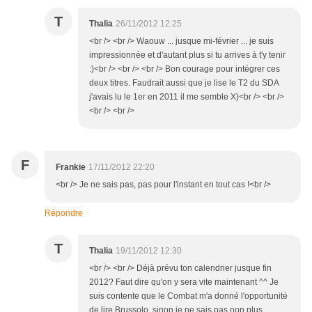
T
Thalia
26/11/2012 12:25
<br /> <br /> Waouw ... jusque mi-février ... je suis
impressionnée et d'autant plus si tu arrives à t'y tenir
:)<br /> <br /> <br /> Bon courage pour intégrer ces
deux titres. Faudrait aussi que je lise le T2 du SDA
j'avais lu le 1er en 2011 il me semble X)<br /> <br />
<br /> <br />
F
Frankie
17/11/2012 22:20
<br /> Je ne sais pas, pas pour l'instant en tout cas !<br />
Répondre
T
Thalia
19/11/2012 12:30
<br /> <br /> Déjà prévu ton calendrier jusque fin
2012? Faut dire qu'on y sera vite maintenant ^^ Je
suis contente que le Combat m'a donné l'opportunité
de lire Brussolo, sinon je ne sais pas non plus