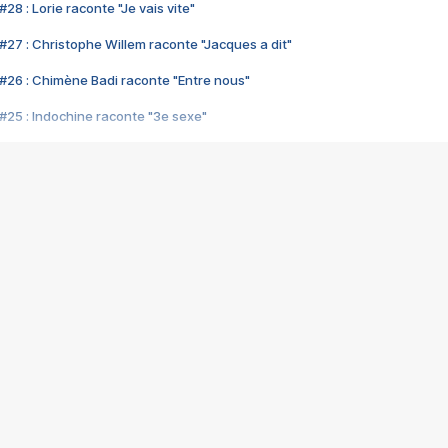
28 : Lorie raconte "Je vais vite"
#27 : Christophe Willem raconte "Jacques a dit"
#26 : Chimène Badi raconte "Entre nous"
#25 : Indochine raconte "3e sexe"
#24 : Zaho raconte "C'est chelou"
#23 : Patrick Bruel raconte "Au café des délices"
#22 : Kyo raconte "Le chemin"
#21 : Nolwenn Leroy raconte "Cassé"
#20 : Patrick Hernandez raconte "Born to be alive"
#19 : Lorie raconte "Près de moi"
#18 : Michael Jones raconte "A nos actes manqués" (avec Jean-Jacque
#17 : Khaled raconte "Aïcha"
#16 : Corneille raconte "Parce qu'on vient de loin"