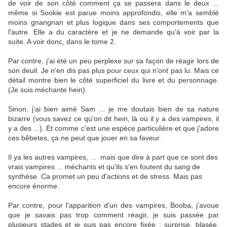
de voir de son côté comment ça se passera dans le deux ...
même si Sookie est parue moins approfondis, elle m'a semblé
moins gnangnan et plus logique dans ses comportements que
l'autre. Elle a du caractère et je ne demande qu'à voir par la
suite. A voir donc, dans le tome 2.
Par contre, j'ai été un peu perplexe sur sa façon de réagir lors de
son deuil. Je n'en dis pas plus pour ceux qui n'ont pas lu. Mais ce
détail montre bien le côté superficiel du livre et du personnage.
(Je suis méchante hein).
Sinon, j'ai bien aimé Sam ... je me doutais bien de sa nature
bizarre (vous savez ce qu'on dit hein, là où il y a des vampires, il
y a des ...). Et comme c'est une espèce particulière et que j'adore
ces bêbetes, ça ne peut que jouer en sa faveur.
Il ya les autres vampires, ... mais que dire à part que ce sont des
vrais vampires ... méchants et qu'ils s'en foutent du sang de
synthèse. Ca promet un peu d'actions et de stress. Mais pas
encore énorme.
Par contre, pour l'apparition d'un des vampires, Booba, j'avoue
que je savais pas trop comment réagir, je suis passée par
plusieurs stades et je suis pas encore fixée : surprise, blasée,