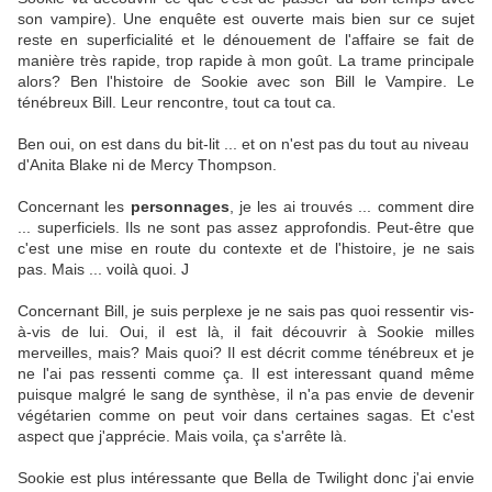
son vampire). Une enquête est ouverte mais bien sur ce sujet
reste en superficialité et le dénouement de l'affaire se fait de
manière très rapide, trop rapide à mon goût. La trame principale
alors? Ben l'histoire de Sookie avec son Bill le Vampire. Le
ténébreux Bill. Leur rencontre, tout ca tout ca.
Ben oui, on est dans du bit-lit ... et on n'est pas du tout au niveau
d'Anita Blake ni de Mercy Thompson.
Concernant les
personnages
, je les ai trouvés ... comment dire
... superficiels. Ils ne sont pas assez approfondis. Peut-être que
c'est une mise en route du contexte et de l'histoire, je ne sais
pas. Mais ... voilà quoi. J
Concernant Bill, je suis perplexe je ne sais pas quoi ressentir vis-
à-vis de lui. Oui, il est là, il fait découvrir à Sookie milles
merveilles, mais? Mais quoi? Il est décrit comme ténébreux et je
ne l'ai pas ressenti comme ça. Il est interessant quand même
puisque malgré le sang de synthèse, il n'a pas envie de devenir
végétarien comme on peut voir dans certaines sagas. Et c'est
aspect que j'apprécie. Mais voila, ça s'arrête là.
Sookie est plus intéressante que Bella de Twilight donc j'ai envie