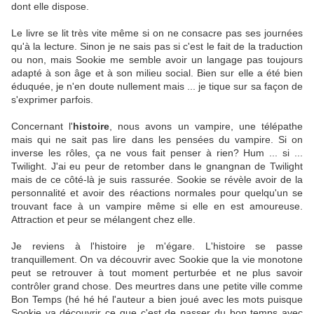
dont elle dispose.
Le livre se lit très vite même si on ne consacre pas ses journées
qu'à la lecture. Sinon je ne sais pas si c'est le fait de la traduction
ou non, mais Sookie me semble avoir un langage pas toujours
adapté à son âge et à son milieu social. Bien sur elle a été bien
éduquée, je n'en doute nullement mais ... je tique sur sa façon de
s'exprimer parfois.
Concernant l'
histoire
, nous avons un vampire, une télépathe
mais qui ne sait pas lire dans les pensées du vampire. Si on
inverse les rôles, ça ne vous fait penser à rien? Hum ... si ...
Twilight. J'ai eu peur de retomber dans le gnangnan de Twilight
mais de ce côté-là je suis rassurée. Sookie se révèle avoir de la
personnalité et avoir des réactions normales pour quelqu'un se
trouvant face à un vampire même si elle en est amoureuse.
Attraction et peur se mélangent chez elle.
Je reviens à l'histoire je m'égare. L'histoire se passe
tranquillement. On va découvrir avec Sookie que la vie monotone
peut se retrouver à tout moment perturbée et ne plus savoir
contrôler grand chose. Des meurtres dans une petite ville comme
Bon Temps (hé hé hé l'auteur a bien joué avec les mots puisque
Sookie va découvrir ce que c'est de passer du bon temps avec