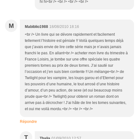
hi hi<br /> <br /> <br /> <br />
M
Mabiblio1988
18/08/2010 18:16
<br /> Un livre qui se dévore rapidement et facilement
tellement l’histoire est géniale !! Voilà quelques temps déjà
que j’avais envie de lire cette série mais je n’avais jamais
franchi le pas. En allant<br /> acheter mon livre du trimestre à
France Loisirs, je tombe sur une offre spéciale les quatre
premiers tomes au prix de deux tomes. J’ai sauté sur
l’occasion et j’en suis bien contente !! Un mélange<br /> de
Twilight pour les vampire, les loups garou et d’Eternel pour
les pouvoirs d’une humaine, le tout arrosé d’une histoire
d’amour, d’un peu action, de sexe (et oui beaucoup moins
prude que<br /> Twilight) pour obtenir un roman dont on
arrive pas à décrocher ! J’ai hâte de lire les tomes suivantes,
et oui me voilà mordu.<br /> <br /> <br />
Répondre
T
Thalia
01/09/2010 12:57