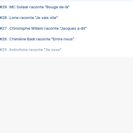
#29 : MC Solaar raconte "Bouge de là"
28 : Lorie raconte "Je vais vite"
#27 : Christophe Willem raconte "Jacques a dit"
#26 : Chimène Badi raconte "Entre nous"
#25 : Indochine raconte "3e sexe"
#24 : Zaho raconte "C'est chelou"
#23 : Patrick Bruel raconte "Au café des délices"
#22 : Kyo raconte "Le chemin"
#21 : Nolwenn Leroy raconte "Cassé"
#20 : Patrick Hernandez raconte "Born to be alive"
#19 : Lorie raconte "Près de moi"
#18 : Michael Jones raconte "A nos actes manqués" (avec Jean-Jacque