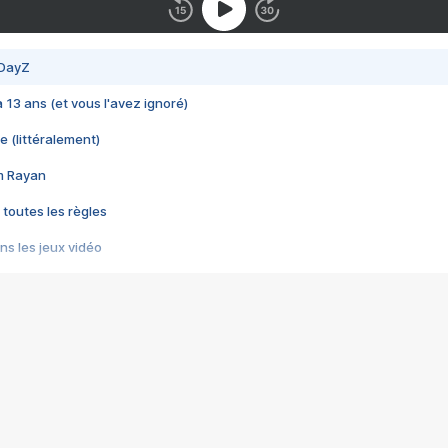
 DayZ
 a 13 ans (et vous l'avez ignoré)
e (littéralement)
im Rayan
 toutes les règles
s les jeux vidéo
us choquant de Rockstar ? - Le scandale BULLY
e plus moche de Steam
du RÊVE tourne au CAUCHEMAR
pendant 8 heures
it… à tort