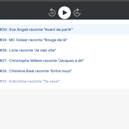
#30 : Eve Angeli raconte "Avant de partir"
#29 : MC Solaar raconte "Bouge de là"
28 : Lorie raconte "Je vais vite"
#27 : Christophe Willem raconte "Jacques a dit"
#26 : Chimène Badi raconte "Entre nous"
#25 : Indochine raconte "3e sexe"
#24 : Zaho raconte "C'est chelou"
#23 : Patrick Bruel raconte "Au café des délices"
#22 : Kyo raconte "Le chemin"
#21 : Nolwenn Leroy raconte "Cassé"