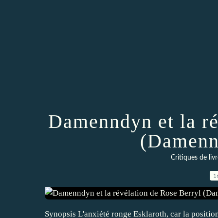
Damenndyn et la ré
(Damenn
Critiques de liv
1
Synopsis L'anxiété ronge Esklaroth, car la positio