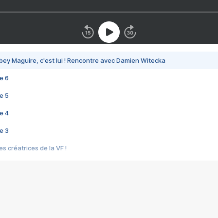
bey Maguire, c'est lui ! Rencontre avec Damien Witecka
e 6
e 5
e 4
e 3
s créatrices de la VF !
e 2
e 1
e Mektoub My Love arrive enfin ! Rencontre avec Shaïn Boumedine et Sal