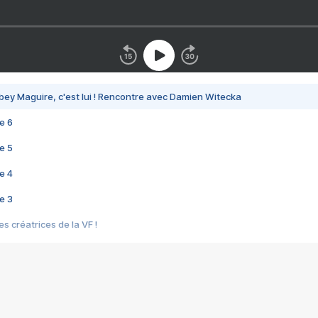
bey Maguire, c'est lui ! Rencontre avec Damien Witecka
e 6
e 5
e 4
e 3
s créatrices de la VF !
e 2
e 1
e Mektoub My Love arrive enfin ! Rencontre avec Shaïn Boumedine et Sal