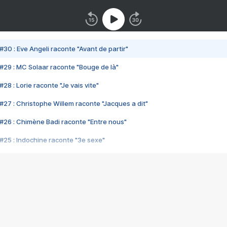
#30 : Eve Angeli raconte "Avant de partir"
#29 : MC Solaar raconte "Bouge de là"
28 : Lorie raconte "Je vais vite"
#27 : Christophe Willem raconte "Jacques a dit"
#26 : Chimène Badi raconte "Entre nous"
#25 : Indochine raconte "3e sexe"
#24 : Zaho raconte "C'est chelou"
#23 : Patrick Bruel raconte "Au café des délices"
#22 : Kyo raconte "Le chemin"
#21 : Nolwenn Leroy raconte "Cassé"