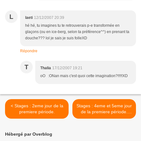
L
laeti
12/12/2007 20:39
hé hé, tu imagines tu te retrouverais p-e transformée en
glaçons (ou en ice-berg, selon ta préférence^^) en prenant ta
douche??? lol je sais je suis folleXD
Répondre
T
Thalia
17/12/2007 19:21
oO :ONan mais c'est quoi cette imagination?!!!!!XD
< Stages : 2eme jour de la
Stages : 4eme et 5eme jour
premiere période.
de la premiere période.
Week-end et 1er jour de la
deuxieme période >
Hébergé par Overblog