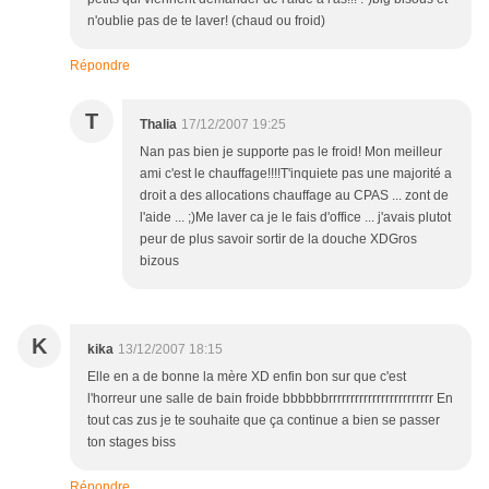
n'oublie pas de te laver! (chaud ou froid)
Répondre
T
Thalia
17/12/2007 19:25
Nan pas bien je supporte pas le froid! Mon meilleur
ami c'est le chauffage!!!!T'inquiete pas une majorité a
droit a des allocations chauffage au CPAS ... zont de
l'aide ... ;)Me laver ca je le fais d'office ... j'avais plutot
peur de plus savoir sortir de la douche XDGros
bizous
K
kika
13/12/2007 18:15
Elle en a de bonne la mère XD enfin bon sur que c'est
l'horreur une salle de bain froide bbbbbbrrrrrrrrrrrrrrrrrrrrrrrr En
tout cas zus je te souhaite que ça continue a bien se passer
ton stages biss
Répondre