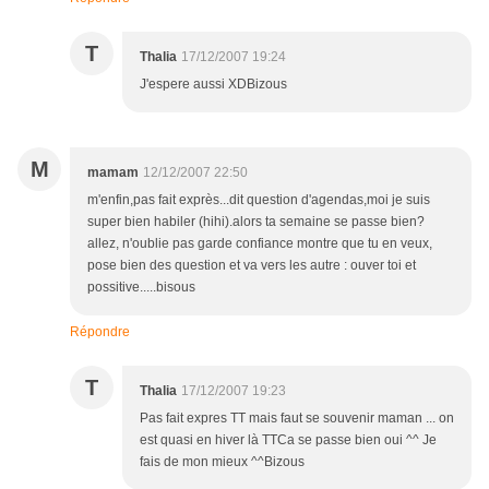
T
Thalia
17/12/2007 19:24
J'espere aussi XDBizous
M
mamam
12/12/2007 22:50
m'enfin,pas fait exprès...dit question d'agendas,moi je suis
super bien habiler (hihi).alors ta semaine se passe bien?
allez, n'oublie pas garde confiance montre que tu en veux,
pose bien des question et va vers les autre : ouver toi et
possitive.....bisous
Répondre
T
Thalia
17/12/2007 19:23
Pas fait expres TT mais faut se souvenir maman ... on
est quasi en hiver là TTCa se passe bien oui ^^ Je
fais de mon mieux ^^Bizous