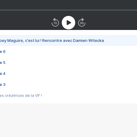
bey Maguire, c'est lui ! Rencontre avec Damien Witecka
e 6
e 5
e 4
e 3
s créatrices de la VF !
e 2
e 1
e Mektoub My Love arrive enfin ! Rencontre avec Shaïn Boumedine et Sal