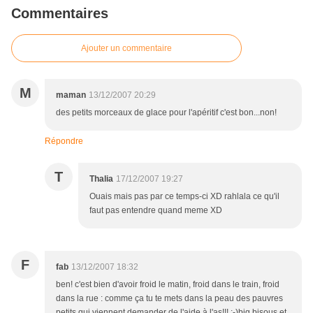
Commentaires
Ajouter un commentaire
M
maman
13/12/2007 20:29
des petits morceaux de glace pour l'apéritif c'est bon...non!
Répondre
T
Thalia
17/12/2007 19:27
Ouais mais pas par ce temps-ci XD rahlala ce qu'il
faut pas entendre quand meme XD
F
fab
13/12/2007 18:32
ben! c'est bien d'avoir froid le matin, froid dans le train, froid
dans la rue : comme ça tu te mets dans la peau des pauvres
petits qui viennent demander de l'aide à l'as!!! :-)big bisous et