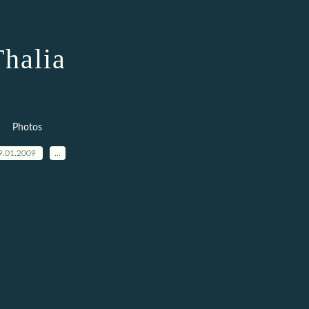
Thalia
Photos
9.01.2009
…