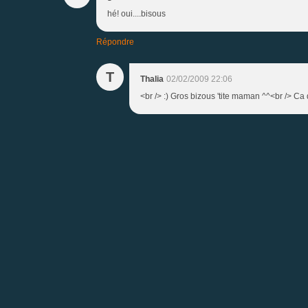
hé! oui....bisous
Répondre
T
Thalia
02/02/2009 22:06
<br /> :) Gros bizous 'tite maman ^^<br /> Ca d